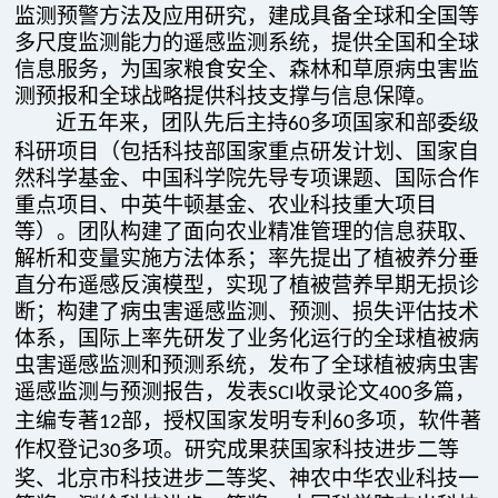
监测预警方法及应用研究，建成具备全球和全国等
多尺度监测能力的遥感监测系统，提供全国和全球
信息服务，为国家粮食安全、森林和草原病虫害监
测预报和全球战略提供科技支撑与信息保障。
近五年来，团队先后主持
多项国家和部委级
60
科研项目（包括科技部国家重点研发计划、国家自
然科学基金、中国科学院先导专项课题、国际合作
重点项目、中英牛顿基金、农业科技重大项目
等）。团队构建了面向农业精准管理的信息获取、
解析和变量实施方法体系；率先提出了植被养分垂
直分布遥感反演模型，实现了植被营养早期无损诊
断；构建了病虫害遥感监测、预测、损失评估技术
体系，国际上率先研发了业务化运行的全球植被病
虫害遥感监测和预测系统，发布了全球植被病虫害
遥感监测与预测报告，发表
收录论文
多篇，
SCI
400
主编专著
部，授权国家发明专利
多项，软件著
12
60
作权登记
多项。研究成果获国家科技进步二等
30
奖、北京市科技进步二等奖、神农中华农业科技一