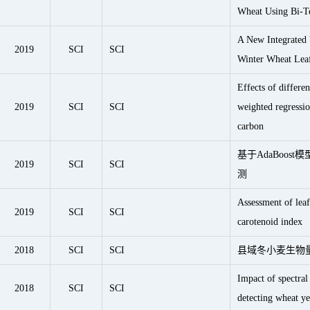
Wheat Using Bi-T
A New Integrated 
2019
SCI
SCI
Winter Wheat Leaf
Effects of differe
2019
SCI
SCI
weighted regressio
carbon
基于AdaBoos
2019
SCI
SCI
测
Assessment of leaf
2019
SCI
SCI
carotenoid index
2018
SCI
SCI
县域冬小麦生物
Impact of spectral
2018
SCI
SCI
detecting wheat ye