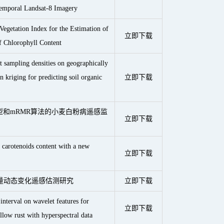
emporal Landsat-8 Imagery
Vegetation Index for the Estimation of
立即下载
 Chlorophyll Content
nt sampling densities on geographically
n kriging for predicting soil organic
立即下载
t模型和mRMR算法的小麦白粉病遥感监
立即下载
 carotenoids content with a new
立即下载
量动态变化遥感估测研究
立即下载
 interval on wavelet features for
立即下载
llow rust with hyperspectral data