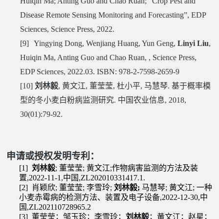
Huiqin Ma; Anting Guo and Chao Ruan; “Crop Pest and
Disease Remote Sensing Monitoring and Forecasting”, EDP
Sciences, Science Press, 2022.
[9]
Yingying Dong, Wenjiang Huang, Yun Geng,
Linyi Liu
,
Huiqin Ma, Anting Guo and Chao Ruan,
,
Science Press,
EDP Sciences, 2022.03. ISBN: 978-2-7598-2659-9
[10]
刘林毅
,
黄文江
,
董莹莹
,
杜小平
,
马慧琴
.
基于概率模
型的冬小麦白粉病监测研究
.
中国农业信息
, 2018,
30(01):79-92.
申请或授权发明专利：
[1]
刘林毅
;
董莹莹
;
黄文江
;
作物病害监测的方法及装
置
,2022-11-1,
中国
,ZL202010331417.1.
[2]
肖颖欣
;
董莹莹
;
李雪玲
;
刘林毅
;
马慧琴
;
黄文江
;
一种
小麦赤霉病的检测方法、装置及电子设备
,2022-12-30,
中
国
,ZL202110728965.2
[3]
董莹莹；邹玉珍；李雪玲；
刘林毅
；黄文江；赵星；