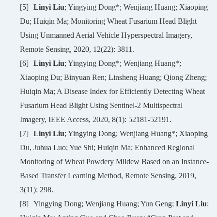
[5]
Linyi Liu
; Yingying Dong*; Wenjiang Huang; Xiaoping
Du; Huiqin Ma; Monitoring Wheat Fusarium Head Blight
Using Unmanned Aerial Vehicle Hyperspectral Imagery,
Remote Sensing, 2020, 12(22): 3811.
[6]
Linyi Liu
; Yingying Dong*; Wenjiang Huang*;
Xiaoping Du; Binyuan Ren; Linsheng Huang; Qiong Zheng;
Huiqin Ma; A Disease Index for Efficiently Detecting Wheat
Fusarium Head Blight Using Sentinel-2 Multispectral
Imagery, IEEE Access, 2020, 8(1): 52181-52191.
[7]
Linyi Liu
; Yingying Dong; Wenjiang Huang*; Xiaoping
Du, Juhua Luo; Yue Shi; Huiqin Ma; Enhanced Regional
Monitoring of Wheat Powdery Mildew Based on an Instance-
Based Transfer Learning Method, Remote Sensing, 2019,
3(11): 298.
[8]
Yingying Dong; Wenjiang Huang; Yun Geng;
Linyi Liu
;