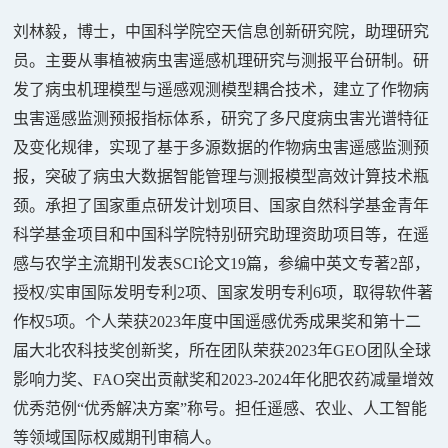
刘林毅，博士，中国科学院空天信息创新研究院，助理研究
员。主要从事植被病虫害遥感机理研究与测报平台研制。研
发了病虫机理模型与遥感观测模型耦合技术，建立了作物病
虫害遥感监测预报指标体系，研究了多尺度病虫害光谱特征
及变化规律，实现了基于多源数据的作物病虫害遥感监测预
报，突破了病虫大数据智能管理与测报模型高效计算技术瓶
颈。承担了国家重点研发计划项目、国家自然科学基金青年
科学基金项目和中国科学院特别研究助理资助项目等，在遥
感与农学主流期刊发表
SCI
论文
19
篇，参编中英文专著
2
部，
授权
/
实审国际发明专利
2
项、国家发明专利
6
项，取得软件著
作权
5
项。个人荣获
2023
年度中国遥感优秀成果奖和第十二
届大北农科技奖创新奖，所在团队荣获
2023
年
GEO
团队全球
影响力奖、
FAO
突出贡献奖和
2023-2024
年化肥农药减量增效
优秀范例“优秀解决方案”称号。担任遥感、农业、人工智能
等领域国际权威期刊审稿人。