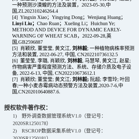
一种预测沙漠蝗的方法及装置，
2023-05-30,
中
国
,ZL202310246264.4
[4]
Yingxin Xiao
；
Yingying Dong
；
Wenjiang Huang
；
Linyi Liu
；
Chao Ruan
；
Xueling Li
；
Huichun Ye;
METHOD AND DEVICE FOR DYNAMIC EARLY-
WARNING OF WHEAT SCAB
，
2022-09-28,
英
国
,GB2596887
[5]
肖颖欣
,
董莹莹
,
黄文江
,
刘林毅
;
一种植物病株率预测
方法和装置
, 2022-06-27,
中国
, CN202210736132.5
[6]
董莹莹
,
李璐
,
肖颖欣
,
刘林毅
,
马慧琴
,
黄文江
,
赵星
;
作物病害严重程度预测方法、系统、存储介质及电子设
备
, 2022-6-13,
中国
, CN202210673612.1
[7]
肖颖欣
;
董莹莹
;
黄文江
;
刘林毅
;
阮超
;
李雪玲
;
叶回
春
;
一种小麦赤霉病动态预警方法及装置
,2020-7-6,
中
国
,CN202010640887.6.
授权软件著作权：
1)
野外调查数据管理系统
V1.0
（登记号：
2020SR1250178
）
2)
RSCROP
数据采集系统
V1.0
（登记号：
2020SR1250181
）