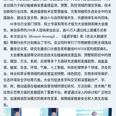
会议致力于探讨植被病虫害遥感监测、预警、防控领域的理论突破、技术
创新和行业应用，推进遥感技术在智慧植保、灾害测报和生态安全中的深
度融合，建设生态文明，推动人与自然和谐共生，共建地球生命共同体。
60多位行业部门领导、院士专家和青年才俊为大会致辞和做大会报
告，来自各界的200多人现场参加会议，逾45万人通过线上直播方式参
会。本次会议与《Remote Sensing》、《遥感学报》和《农业大数据学
报》等期刊合作分别推出了专刊。会议同时举行了作物病害诊断全球挑战
赛、最佳论文奖、研究生最佳口头报告奖和最佳POSTER奖的颁奖典礼。
大会聚焦遥感等空间信息技术在植被病虫害监测、预警和防控中的理
论、模型、方法、系统、应用等多个方面研究进展和发展趋势，涵盖遥
感、植保、生态、环境、气象、人工智能、科技伦理等多个领域，涉及农
业、林业和草业等领域的病虫害监测预警、绿色防控、生物多样性保护、
生态环境安全评估等方面。大会为促进多学科交叉和深度融合产、学、
研、用，推动遥感在植被病虫害领域的理论研究、方法创新、技术推广和
应用示范等方面的发展提供了重要平台。希望通过深入的研讨和广泛地交
流，加速病虫防治模式的根本性变革，保障国家粮食安全和人类生态福
祉。