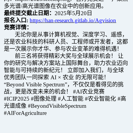
多光谱/高光谱图像在农业中的创新应用。
最终提交截止日期：
2025年5月20日
报名入口
:
https://han-research.gitlab.io/Agvision
竞赛详情
：
无论你是从事计算机视觉、深度学习、遥感，
还是农业科技的科研人员、工程师或开发者，这都
是一次展示你才华、参与农业变革的难得机遇！
前三名将获得精彩大奖与全球展示机会！
让
你的研究与解决方案站上国际舞台，助力农业迈向
智能与可持续的新纪元！
立即加入我们，与全球
优秀团队一同探索
AI × 农业 的无限可能！
“Beyond Visible Spectrum”，不仅仅是看得见的挑
战，更是改变未来的机会！ #AI农业竞赛
#ICIP2025 #图像处理 #人工智能 #农业智能化 #高
光谱成像 #BeyondVisibleSpectrum
#AIForAgriculture