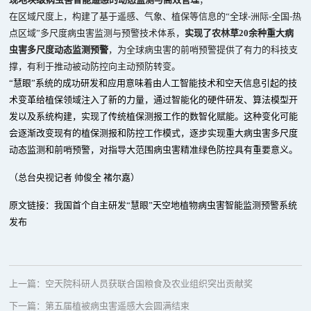
在区域尺度上，构建了基于遥感、气象、植保等信息的“全球-洲际-全国-热
点区域”多尺度病虫害监测与预警技术体系，
实现了农林草20余种重大病
虫害多尺度动态监测预警
，为全球病虫害的前哨预警提供了有力的科技支
撑，有利于推动被动防控向主动预防转变。
“慧眼”系统的成功研发和应用意味着由人工智能技术和空天信息引起的技
术变革给植保领域注入了新的力量，通过智能化的硬件研发、算法模型开
发以及系统构建，实现了传统植保测报工作的数智化赋能。这种变化可能
会逐渐改变现有的植保测报和防控工作模式，逐步实现重大病虫害多尺度
动态监测和前哨预警，对指导大范围病虫害精准绿色防控具有重要意义。
（总台央视记者 帅俊全 褚尔嘉）
原文链接：
我国首个自主研发“慧眼”天空地植物病虫害智能监测预警系统
发布
上一篇：
空天院科研人员获联合国粮食及农业组织突出贡献奖
下一篇：
第五届植被病虫害遥感大会圆满结束