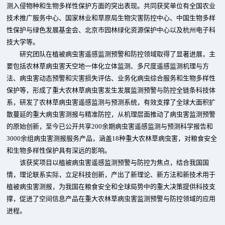
测入侵物种和生物多样性保护方面的突出表现。共同获奖单位有全国农业
技术推广服务中心、国家林业和草原局生物灾害防控中心、中国生物多样
性保护与绿色发展基金会、北京市园林绿化资源保护中心以及杭州电子科
技大学等。
研究团队在植被病虫害遥感监测预警和防控领域取得了显著进展，主
要包括农林草病虫害天空地一体化立体监测、多尺度遥感监测机理与方
法、病虫害动态预警和灾害损失评估、业务化病虫综合服务和生物多样性
保护等，形成了重大农林草病虫害发生发展监测预警与防控全链条科技体
系，研发了农林草病虫害遥感监测与预测系统，有效支撑了全球大面积扩
散蔓延的重大病虫害测报与精准防控，从机理层面推动了病虫害监测预警
的原始创新，至今已公开共享200余期病虫害遥感监测与预测科学报告和
3000余组病虫害测报服务产品，涵盖18种重大农林草病虫害，对粮食安全
和生物多样性保护具有深远的影响。
该获奖项目以植被病虫害遥感监测预警与防控为焦点，结合我国国
情，理论联系实际，立足科技创新，产出了新理论、新方法和新技术用于
植被病虫害测报，为我国在粮食安全和全球局势中的重大决策提供科技支
撑，促进了空间信息产品在重大农林草病虫害监测预警与防控领域的应用
进程。