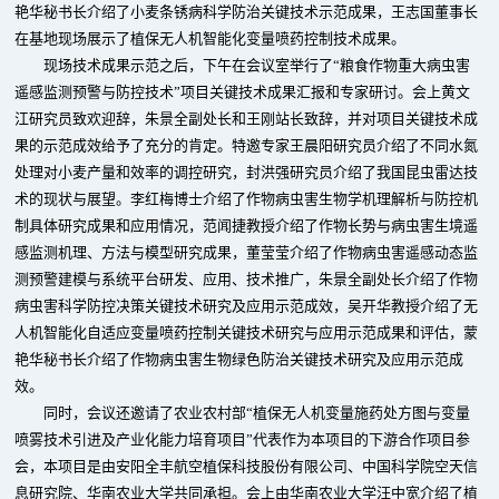
艳华秘书长介绍了小麦条锈病科学防治关键技术示范成果，王志国董事长
在基地现场展示了植保无人机智能化变量喷药控制技术成果。
现场技术成果示范之后，下午在会议室举行了“粮食作物重大病虫害
遥感监测预警与防控技术”项目关键技术成果汇报和专家研讨。会上黄文
江研究员致欢迎辞，朱景全副处长和王刚站长致辞，并对项目关键技术成
果的示范成效给予了充分的肯定。特邀专家王晨阳研究员介绍了不同水氮
处理对小麦产量和效率的调控研究，封洪强研究员介绍了我国昆虫雷达技
术的现状与展望。李红梅博士介绍了作物病虫害生物学机理解析与防控机
制具体研究成果和应用情况，范闻捷教授介绍了作物长势与病虫害生境遥
感监测机理、方法与模型研究成果，董莹莹介绍了作物病虫害遥感动态监
测预警建模与系统平台研发、应用、技术推广，朱景全副处长介绍了作物
病虫害科学防控决策关键技术研究及应用示范成效，吴开华教授介绍了无
人机智能化自适应变量喷药控制关键技术研究与应用示范成果和评估，蒙
艳华秘书长介绍了作物病虫害生物绿色防治关键技术研究及应用示范成
效。
同时，会议还邀请了农业农村部“植保无人机变量施药处方图与变量
喷雾技术引进及产业化能力培育项目”代表作为本项目的下游合作项目参
会，本项目是由安阳全丰航空植保科技股份有限公司、中国科学院空天信
息研究院、华南农业大学共同承担。会上由华南农业大学汪中宽介绍了植