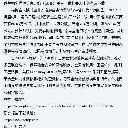
球生物多样性信息网络（GBIF）平台，供相关人士参考及下载。
根据空天院《亚非沙漠蝗虫灾情监测与评估》第22期报告，2021年4
月至6月，索马里境内沙漠蝗虫主要分布于北部，较3月份新增植被危害区
面积60.63万公顷，其中农田0.07万公顷，草地3.14万公顷，灌丛57.42万
公顷。预计7-9月，受夏季降雨影响，索马里蝗虫将不断成熟并繁殖，届时
境内蝗虫数量将显著增多，同时蝗虫将向埃塞俄比亚和也门扩散。未来3
个月为索马里粮食作物的重要生长季和收获季，仍需持续关注索马里的沙
漠蝗虫灾情动态，以防灾情加重对其农牧业生产造成损失。
自2020年2月起，为了有效开展大面积沙漠蝗虫动态监测预警、推动
多国联合防控、保障粮食安全和区域稳定，空天院利用中国高分(GF)系列
卫星数据、美国Landsat与MODIS数据和欧空局Sentinel系列卫星数据等，
结合全球气象数据和地面调查数据，与虫害预测预报模型相结合，依托自
主研发的植被病虫害遥感监测与预测系统，定期在线发布虫害遥感专题图
和科学报告。
数据下载地址：
https://www.gbif.org/dataset/dfa36691-529b-43b6-9e61-b76275d94ffc
研究报告下载地址：
http://www.rscrop.com
数据引用方式：