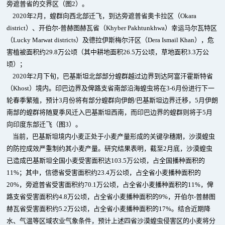
旁遮普省的交界区（图2）。
2020年2月，蝗群向西北部迁飞，到达旁遮普省奥卡拉区（Okara
district）、开伯尔-普赫图赫瓦省（Khyber Pakhtunkhwa）幸运马尔瓦特区
（Lucky Marwat districts）及德拉伊斯梅尔汗区（Dera Ismail Khan），危
害植被面积约29.8万公顷（其中耕地面积26.5万公顷，草地面积3.3万公
顷）；
2020年2月下旬，巴基斯坦北部部分蝗群越过边界到达阿富汗霍斯特省
（Khost）境内。印巴边界及俾路支省南部沿海蝗虫将在3-6月份进行下一
轮春季繁殖，预计3月份将有部分蝗群向伊朗/巴基斯坦边界迁移，5月伊朗
南部的蝗群将随夏季风迁入巴基斯坦西南，而印巴边界的蝗群则将于5月
向印度东部迁飞（图3）。
当前，巴基斯坦境内小麦正处于小麦产量形成的关键孕穗期，沙漠蝗虫
的防控成效严重制约其小麦产量。研究结果表明，截至2月底，沙漠蝗虫
已造成巴基斯坦全国小麦受害面积达103.5万公顷，占全国播种面积的
11%；其中，信德省受害面积约23.4万公顷，占全省小麦播种面积的
20%，旁遮普省受害面积约70.1万公顷，占全省小麦播种面积的11%，俾
路支省受害面积约4.8万公顷，占全省小麦播种面积的9%，开伯尔-普赫图
赫瓦省受害面积约5.2万公顷，占全省小麦播种面积的17%。结合近期降
水、气温等区域农业气象条件，预计上述四省沙漠蝗虫侵害区的小麦将分