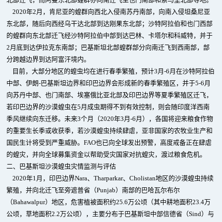
2020年2月，肯尼亚的蝗群向西北入侵南苏丹南部，向南入侵坦桑尼亚
东北部，随后向西经乌干达北部到达刚果东北部；沙特阿拉伯和也门西部
的蝗群向东北部迁飞经沙特阿拉伯中部到达巴林、卡塔尔和科威特，并于
2月底到达伊拉克东南部；巴基斯坦北部蝗群部分向南迁飞到西南部，部
分跨越边界到达阿富汗境内。
目前，大部分地区的蝗虫均在进行春季繁殖，预计3月-6月在沙特阿拉伯
中部、伊朗-巴基斯坦边界和印巴边界会形成新的春季繁殖区，并于5-6月
向苏丹中部、也门南部、埃塞俄比亚北部及印巴边界等夏季繁殖区迁飞，
若印巴边界的沙漠蝗虫在5月成虫期得不到有效控制，则会随印度洋西南
季风继续向东迁移。未来3个月（2020年3月-6月），各国将迎来粮食作物
的重要生长季或收获季，若沙漠蝗虫持续肆虐，亚非国家的农牧业生产和
国民生计将受到严重威胁。FAO也已向全球发出预警，高度戒备正在肆虐
的蝗灾，并向全球募集资金以帮助受灾国家对抗蝗灾，渡过粮食危机。
二、巴基斯坦沙漠蝗虫灾情监测与评估
2020年1月，印巴边界Nara、Tharparkar、Cholistan地区的沙漠蝗虫持续
繁殖，并向北迁飞至旁遮普省（Punjab）南部的巴哈瓦尔布尔
（Bahawalpur）地区，危害植被面积约25.6万公顷（其中耕地面积23.4万
公顷，草地面积2.2万公顷），主要分布于巴基斯坦中部信德省（Sind）与