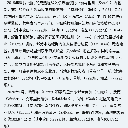
2019年6月，也门的成熟蝗群入侵埃塞俄比亚索马里州（Somali）西北
部，充足的降雨为沙漠蝗虫的繁殖提供了有利条件（图4）；7-9月，部分
蝗群向阿姆哈拉州（Amhara）东北部及阿法尔州（Afar）中部扩散并进行
夏季繁殖，危害索马里州西部、阿姆哈拉州和阿法尔州南部植被约63.8万
公顷（其中农田19.9万公顷，草地10.8万公顷，灌丛33.1万公顷）；10-12
月，蝗群不断繁殖，部分蝗群沿阿姆哈拉州（Amhara）向北迁飞至提格雷
州（Tigray）境内，部分本地蝗群向东入侵德雷达瓦（Dire Dawa）周边地
区，并继续向索马里州东部的奥加登（Ogaden）地区扩散。同时索马里
（Somalia）北部与埃塞俄比亚交界处部分蝗群越过边境入侵埃塞俄比亚，
之后，蝗群由奥加登北部向南移动，入侵埃塞俄比亚东南部和索马里南
部，并于月底到达肯尼亚东北部，当地的牧场和农田受灾严重，新增危害
面积约97.8万公顷（其中农田13.5万公顷，草地8.1万公顷，灌丛76.2万公
顷）。
2020年1月，哈勒尔（Harar）和索马里州东部吉吉加（Jijjiga）、沃德
（Warder）、克布里德哈尔（Kebridehar）、戈德（Gode）地区的蝗虫不
断孵化成群，并向西部和南部迁移，到达奥罗米亚州（Oromiya）南部的
亚贝洛（Yabello）和南方各族州（SNNPR）东部的裂谷边缘，新增危害面
积约103.8万公顷（其中农田6.9万公顷，草地3.5万公顷，灌丛93.4万公
顷）.