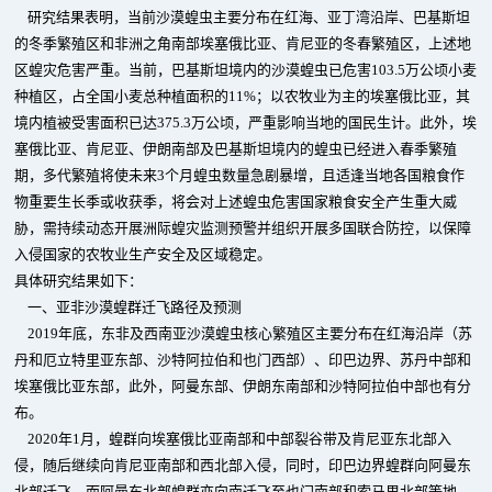
研究结果表明，当前沙漠蝗虫主要分布在红海、亚丁湾沿岸、巴基斯坦
的冬季繁殖区和非洲之角南部埃塞俄比亚、肯尼亚的冬春繁殖区，上述地
区蝗灾危害严重。当前，巴基斯坦境内的沙漠蝗虫已危害103.5万公顷小麦
种植区，占全国小麦总种植面积的11%；以农牧业为主的埃塞俄比亚，其
境内植被受害面积已达375.3万公顷，严重影响当地的国民生计。此外，埃
塞俄比亚、肯尼亚、伊朗南部及巴基斯坦境内的蝗虫已经进入春季繁殖
期，多代繁殖将使未来3个月蝗虫数量急剧暴增，且适逢当地各国粮食作
物重要生长季或收获季，将会对上述蝗虫危害国家粮食安全产生重大威
胁，需持续动态开展洲际蝗灾监测预警并组织开展多国联合防控，以保障
入侵国家的农牧业生产安全及区域稳定。
具体研究结果如下：
一、亚非沙漠蝗群迁飞路径及预测
2019年底，东非及西南亚沙漠蝗虫核心繁殖区主要分布在红海沿岸（苏
丹和厄立特里亚东部、沙特阿拉伯和也门西部）、印巴边界、苏丹中部和
埃塞俄比亚东部，此外，阿曼东部、伊朗东南部和沙特阿拉伯中部也有分
布。
2020年1月，蝗群向埃塞俄比亚南部和中部裂谷带及肯尼亚东北部入
侵，随后继续向肯尼亚南部和西北部入侵，同时，印巴边界蝗群向阿曼东
北部迁飞，而阿曼东北部蝗群亦向南迁飞至也门南部和索马里北部等地。