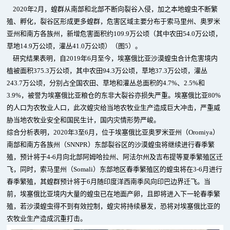
2020年2月，蝗群从南部和北部不断向裂谷入侵，加之本地蝗虫不断繁
殖、孵化，裂谷区形成更多蝗群，危害区域主要分布于索马里州、奥罗米
亚州和南方各族州，新增危害面积约109.9万公顷（其中农田54.0万公顷，
草地14.9万公顷，灌丛41.0万公顷）（图5）。
研究结果表明，自2019年6月至今，埃塞俄比亚沙漠蝗虫合计危害境内
植被面积375.3万公顷，其中农田94.3万公顷，草地37.3万公顷，灌丛
243.7万公顷，分别占全国农田、草地和灌丛总面积的4.7%、2.5%和
3.9%，被誉为埃塞俄比亚粮仓的东非大裂谷亦损失严重。埃塞俄比亚80%
的人口为农牧业人口，此次蝗灾给当地农牧业生产造成巨大冲击，严重威
胁当地农牧业安全和国民生计，国内灾情形势严峻。
综合分析表明，2020年3至6月，位于埃塞俄比亚奥罗米亚州（Oromiya）
南部和南方各族州（SNNPR）东部裂谷区的沙漠蝗虫将继续进行春季繁
殖，预计将于4-6月向北部阿姆哈拉州、阿法尔州及吉布提等夏季繁殖区迁
飞，同时，索马里州（Somali）东部地区春季繁殖区的蝗虫将在3-6月进行
春季繁殖，其蝗群预计将于6月随印度洋西南季风向印巴边界迁飞。当
前，埃塞俄比亚境内大量的蝗虫已在地面产卵，且即将进入下一轮春季繁
殖，若沙漠蝗虫得不到有效控制，蝗灾将持续暴发，恐将对埃塞俄比亚的
农牧业生产造成沉重打击。