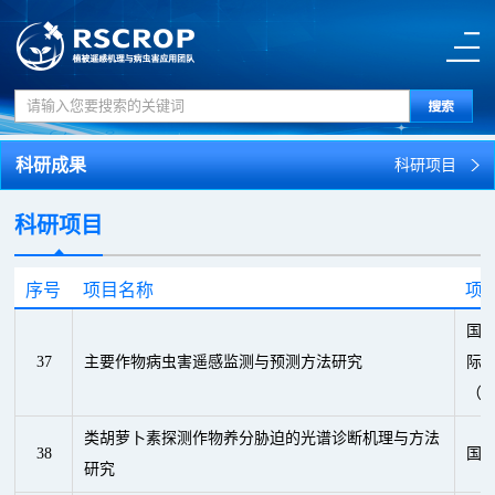
科研成果
科研项目
科研项目
序号
项目名称
项
国
37
主要作物病虫害遥感监测与预测方法研究
际(
（
类胡萝卜素探测作物养分胁迫的光谱诊断机理与方法
38
国
研究