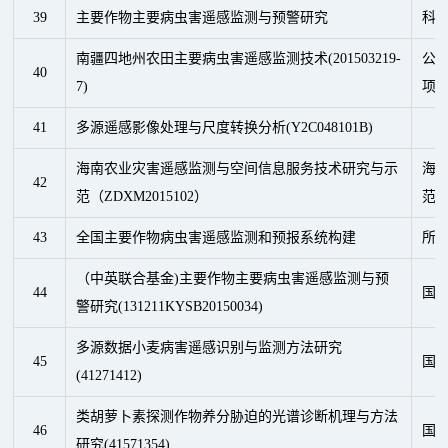
39
主要作物主要病虫害遥感监测与预警研究
科
南疆四地州农田主要病虫害遥感监测技术(201503219-
公益
40
7)
项
41
多源遥感影像处理与尺度转换分析(Y2C048101B)
海南农业灾害遥感监测与空间信息服务技术研究与示
海
42
范（ZDXM2015102）
范
43
全国主要作物病虫害遥感监测和预报系统构建
所
（中英联合基金)主要作物主要病虫害遥感监测与预
44
国
警研究(131211KYSB20150034)
多源数据小麦病害遥感识别与监测方法研究
45
国
(41271412)
类胡萝卜素探测作物养分胁迫的光谱诊断机理与方法
46
国
研究(41571354)