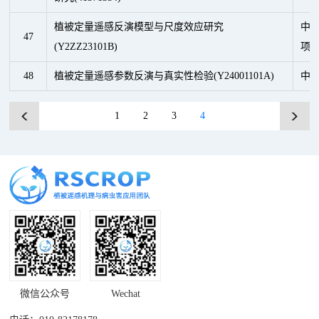
植被定量遥感反演模型与尺度效应研究
中
47
(Y2ZZ23101B)
项
48
植被定量遥感参数反演与真实性检验(Y24001101A)
中
1
2
3
4
微信公众号
Wechat