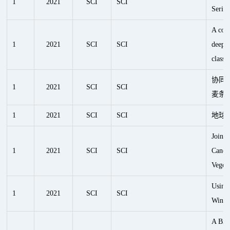
1
2021
SCI
SCI
Series
A com
1
2021
SCI
SCI
deep r
classi
协同
1
2021
SCI
SCI
麦条
1
2021
SCI
SCI
地球
Joint 
1
2021
SCI
SCI
Canop
Vegeta
Using
1
2021
SCI
SCI
Winte
A Bio