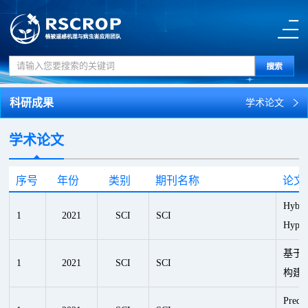
科研成果
学术论文
学术论文
序号
年份
类别
期刊名称
论文
Hybri
1
2021
SCI
SCI
Hypers
基于
1
2021
SCI
SCI
构建
Predi