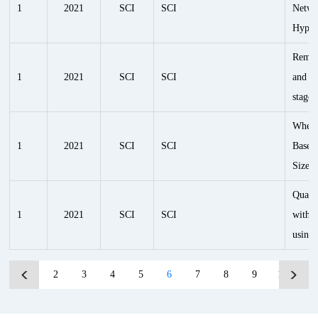
1
2021
SCI
SCI
Netwo
Hyper
Remote
1
2021
SCI
SCI
and ca
stages
Wheat
1
2021
SCI
SCI
Based
Size
Quanti
1
2021
SCI
SCI
with a
using 
1
2
3
4
5
6
7
8
9
10
...