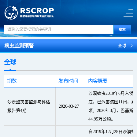
病虫监测预警
全球
全球
期数
发布时间
内容概要
沙漠蝗虫2019年6月入侵
沙漠蝗灾害监测与评估
底，已危害该国11州，累计
2020
-
03
-
27
报告第4期
顷。2020年3月，巴基
44.95万公顷。
自2019年12月28日沙