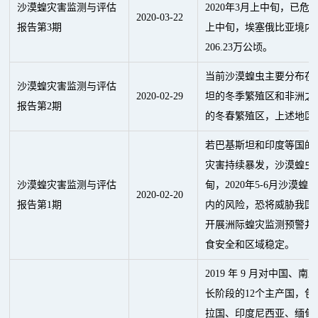
沙漠蝗灾害监测与评估
2020年3月上中旬，已危害
2020
-
03
-
22
报告第3期
上中旬，埃塞俄比亚境内
206.23万公顷。
当前沙漠蝗虫主要分布在
沙漠蝗灾害监测与评估
2020
-
02
-
29
坦的冬季繁殖区和非洲之
报告第2期
的冬春繁殖区，上述地区
若巴基斯坦和印度等国的
灾害持续暴发，沙漠蝗虫
沙漠蝗灾害监测与评估
甸，2020年5-6月沙漠
2020
-
02
-
20
报告第1期
内的风险，恐将威胁我国
开展洲际蝗灾监测预警并
食安全和区域稳定。
2019
年
9
月对中国、南
长阶段的
12
个主产国，包
拉国、印度尼西亚、缅甸