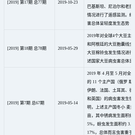
[2019] 第17期 总77期
2019
-
10
-
23
巴基斯坦、尼泊尔和老挝
情况进行了遥感监测。结
害总体呈轻度发生态势
2019年对全球4个大豆
和阿根廷的
大豆胞囊线虫
[2019] 第18期 总78期
2019
-
05
-
29
大豆棉铃虫发生情况进行
述国家大豆病虫害总体呈
2019 年 4 月至 5 
的 11 个主产国（俄罗
伊朗、法国、土耳其、德
和英国）的病虫害发生情
[2019] 第7期 总67期
2019
-
05
-
14
明，上述主产国冬小 麦病虫
亩，其中锈病发生面积约 
5%，蚜虫发生面积约 3.
17%，总体而言虫害重于