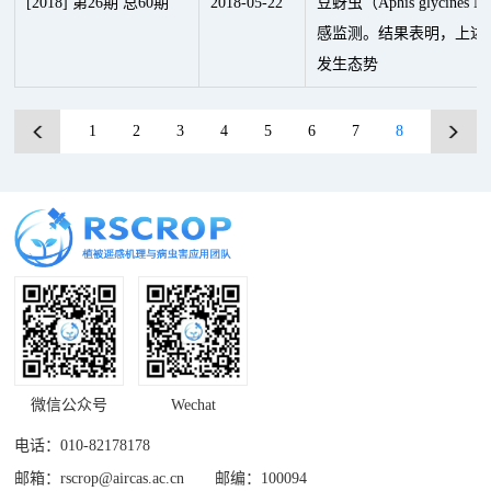
[2018] 第26期 总60期
2018
-
05
-
22
豆蚜虫（Aphis glycine
感监测。结果表明，上述
发生态势
1
2
3
4
5
6
7
8
微信公众号
Wechat
电话：010-82178178
邮箱：rscrop@aircas.ac.cn 邮编：100094