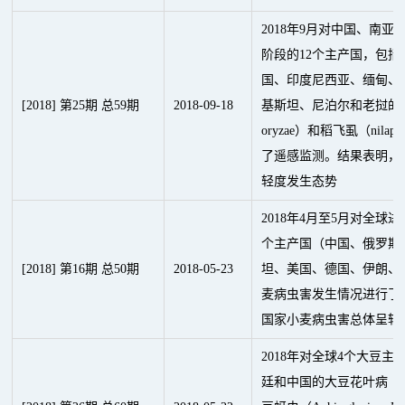
2018年9月对中国、南
阶段的12个主产国，包
国、印度尼西亚、缅甸、
[2018] 第25期 总59期
2018
-
09
-
18
基斯坦、尼泊尔和老挝的水稻稻
oryzae）和稻飞虱（nilapa
了遥感监测。结果表明，
轻度发生态势
2018年4月至5月对全球
个主产国（中国、俄罗斯
[2018] 第16期 总50期
2018
-
05
-
23
坦、美国、德国、伊朗、
麦病虫害发生情况进行了
国家小麦病虫害总体呈轻
2018年对全球4个大豆
廷和中国的大豆花叶病（Soybe