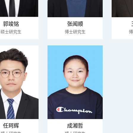
郭竣铭
张闻顺
硕士研究生
博士研究生
博
任珂辉
成湘哲