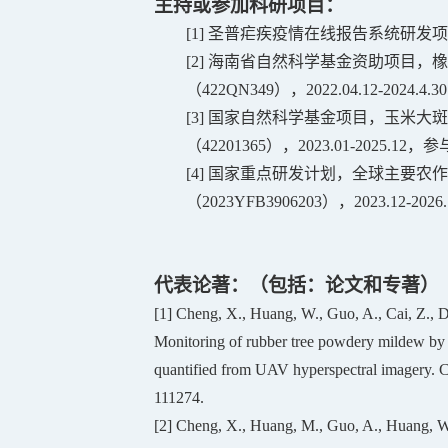
主持或参加
科研项目：
[1]
圣普疟疾疫情在线报告系统研发项
[2]
海南省自然科学基金资助项目，橡
（
422QN349
），
2022.04.12-2024.4.30
[3]
国家自然科学基金项目，玉米大斑
（
42201365
），
2023.01-2025.12
，参
[4]
国家重点研发计划，全球主要农作
（
2023YFB3906203
），
2023.12-2026
代表论著
：
（包括：论文和专著）
[1]
Cheng, X., Huang, W., Guo, A., Cai, Z., Do
Monitoring of rubber tree powdery mildew by co
quantified from UAV hyperspectral imagery. C
111274.
[2]
Cheng, X., Huang, M., Guo, A., Huang, W.,