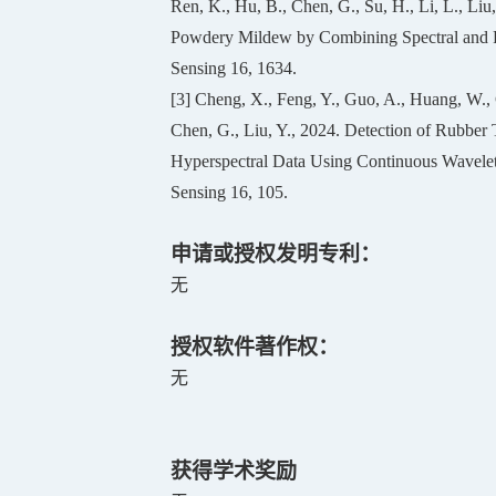
Ren, K., Hu, B., Chen, G., Su, H., Li, L., Liu
Powdery Mildew by Combining Spectral and P
Sensing 16, 1634.
[3]
Cheng, X., Feng, Y., Guo, A., Huang, W., C
Chen, G., Liu, Y., 2024. Detection of Rubbe
Hyperspectral Data Using Continuous Wavele
Sensing 16, 105.
申请或授权发明专利
：
无
授权软件著作权：
无
获得学术奖励