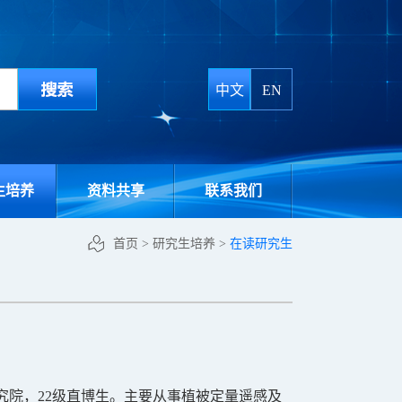
中文
EN
生培养
资料共享
联系我们
首页
>
研究生培养
>
在读研究生
究院
，
2
2
级直博生。主要从事植被定量遥感及