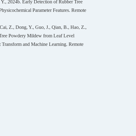
, Y., 2024b. Early Detection of Rubber Tree
hysicochemical Parameter Features. Remote
ai, Z., Dong, Y., Guo, J., Qian, B., Hao, Z.,
r Tree Powdery Mildew from Leaf Level
t Transform and Machine Learning. Remote