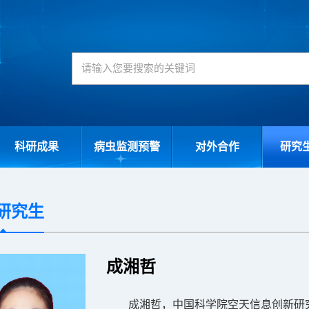
科研成果
病虫监测预警
对外合作
研究
研究生
成湘哲
成湘哲，中国科学院空天
信息
创新
研