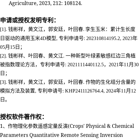
Agriculture, 2023, 212: 108124.
申请或授权发明专利：
[1].
钱彬祥，黄文江，郭安廷，叶回春
.
孪生玉米：累计生长度
日驱动的通用玉米
4D
模型
,
专利申请号
: 202310814195.2, 2023
年
05
月
15
日；
[2].
钱彬祥、叶回春、黄文江
.
一种新型叶绿素敏感红边三角植
被指数理论方法，专利申请号
: 2021111440112.5
，
2021
年
11
月
30
日；
[3].
钱彬祥，黄文江，郭安廷，叶回春
.
作物的生化组分含量的
模拟方法及装置
,
专利申请号
: KHP2411126764.4, 2024
年
11
月
12
日。
授权软件著作权：
1
(Crops' Physical & Chemical
、作物理化参数遥感定量反演
Parameters Quantitative Remote Sensing Inversion